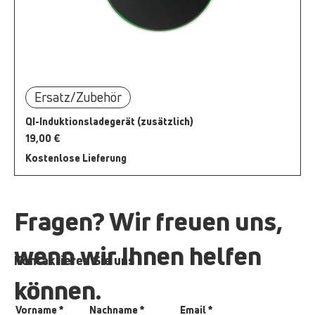
Ersatz/Zubehör
QI-Induktionsladegerät (zusätzlich)
Preis
19,00 €
Kostenlose Lieferung
Fragen? Wir freuen uns,
wenn wir Ihnen helfen
Kontaktieren Sie uns
können.
Vorname
Nachname
Email